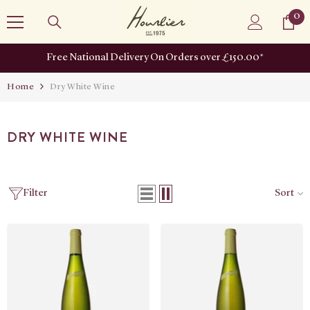
SKIP TO CONTENT
0
0
it
Free National Delivery On Orders over £150.00*
Home
Dry White Wine
DRY WHITE WINE
Filter
Sort